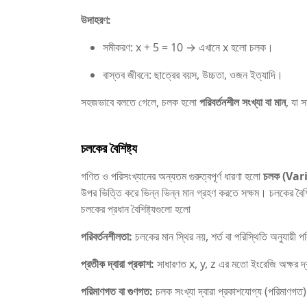
উদাহরণ:
সমীকরণ: x + 5 = 10 → এখানে x হলো চলক।
বাস্তব জীবনে: ছাত্রের বয়স, উচ্চতা, ওজন ইত্যাদি।
সহজভাবে বলতে গেলে, চলক হলো
পরিবর্তনশীল সংখ্যা বা মান
, যা স
চলকের বৈশিষ্ট্য
গণিত ও পরিসংখ্যানের অন্যতম গুরুত্বপূর্ণ ধারণা হলো
চলক (Var
উপর ভিত্তি করে ভিন্ন ভিন্ন মান গ্রহণ করতে সক্ষম। চলকের বৈশিষ্
চলকের প্রধান বৈশিষ্ট্যগুলো হলো
পরিবর্তনশীলতা:
চলকের মান স্থির নয়, শর্ত বা পরিস্থিতি অনুযায়ী প
প্রতীক দ্বারা প্রকাশ:
সাধারণত x, y, z এর মতো ইংরেজি অক্ষর দ্
পরিমাণগত বা গুণগত:
চলক সংখ্যা দ্বারা প্রকাশযোগ্য (পরিমাণগত) ব