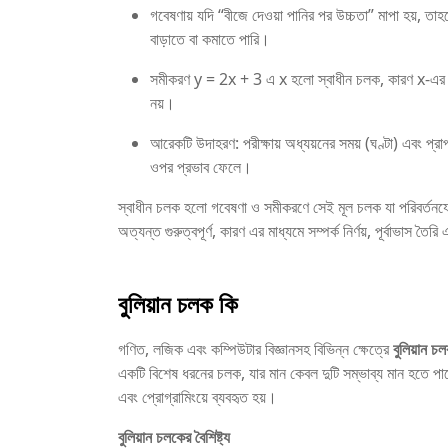
গবেষণায় যদি “বীজে দেওয়া পানির পর উচ্চতা” মাপা হয়, তা
বাড়াতে বা কমাতে পারি।
সমীকরণ y = 2x + 3 এ x হলো স্বাধীন চলক, কারণ x-এর মান 
নয়।
আরেকটি উদাহরণ: পরীক্ষায় অধ্যয়নের সময় (ঘণ্টা) এবং প্র
ওপর প্রভাব ফেলে।
স্বাধীন চলক হলো গবেষণা ও সমীকরণে সেই মূল চলক যা পরিবর্তনয
অত্যন্ত গুরুত্বপূর্ণ, কারণ এর মাধ্যমে সম্পর্ক নির্ণয়, পূর্বাভাস
বুলিয়ান চলক কি
গণিত, লজিক এবং কম্পিউটার বিজ্ঞানসহ বিভিন্ন ক্ষেত্রে
বুলিয়ান
একটি বিশেষ ধরনের চলক, যার মান কেবল দুটি সম্ভাব্য মান হতে 
এবং প্রোগ্রামিংয়ে ব্যবহৃত হয়।
বুলিয়ান চলকের বৈশিষ্ট্য