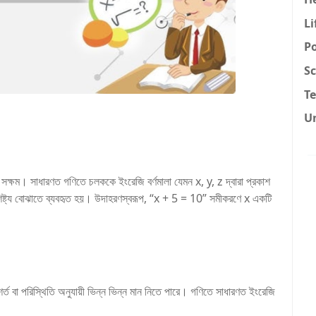
Li
Po
Sc
T
U
সক্ষম। সাধারণত গণিতে চলককে ইংরেজি বর্ণমালা যেমন x, y, z দ্বারা প্রকাশ
বৈশিষ্ট্য বোঝাতে ব্যবহৃত হয়। উদাহরণস্বরূপ, “x + 5 = 10” সমীকরণে x একটি
র্ত বা পরিস্থিতি অনুযায়ী ভিন্ন ভিন্ন মান নিতে পারে। গণিতে সাধারণত ইংরেজি