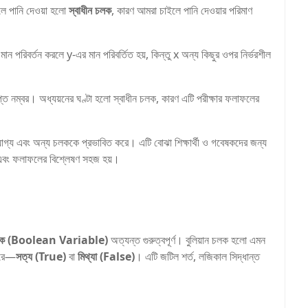
হলে পানি দেওয়া হলো
স্বাধীন চলক
, কারণ আমরা চাইলে পানি দেওয়ার পরিমাণ
পরিবর্তন করলে y-এর মান পরিবর্তিত হয়, কিন্তু x অন্য কিছুর ওপর নির্ভরশীল
াপ্ত নম্বর। অধ্যয়নের ঘণ্টা হলো স্বাধীন চলক, কারণ এটি পরীক্ষার ফলাফলের
োগ্য এবং অন্য চলককে প্রভাবিত করে। এটি বোঝা শিক্ষার্থী ও গবেষকদের জন্য
 তৈরি এবং ফলাফলের বিশ্লেষণ সহজ হয়।
 চলক (Boolean Variable)
অত্যন্ত গুরুত্বপূর্ণ। বুলিয়ান চলক হলো এমন
পারে—
সত্য (True)
বা
মিথ্যা (False)
। এটি জটিল শর্ত, লজিকাল সিদ্ধান্ত