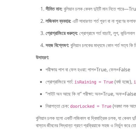
সীমিত মান:
বুলিয়ান চলক কেবল দুইটি মান নিতে পারে—T
লজিকাল ব্যবহার:
এটি সাধারণত শর্ত পূরণ বা না পূরণের ফল
প্রোগ্রামিংয়ে গুরুত্ব:
প্রোগ্রামে শর্ত যাচাই, লুপ, কন্ডিশনা
সহজ বিশ্লেষণ:
বুলিয়ান চলকের মাধ্যমে কোন শর্ত সত্য কি মিথ
উদাহরণ:
পরীক্ষায় পাশ বা ফেল হওয়া: পাশ=True, ফেল=False
প্রোগ্রামিংয়ে শর্ত:
(বর্ষা হচ্ছে),
isRaining = True
i
“লাইট অন আছে কি না” পরীক্ষা: অন=True, অফ=Fals
নিরাপত্তা চেক:
(দরজা লক আছ
doorLocked = True
বুলিয়ান চলক হলো একটি লজিকাল বা দ্বিমাত্রিক চলক, যা কেবল দু
বাস্তব জীবনের সিদ্ধান্ত গ্রহণ প্রক্রিয়াকে সহজ ও নির্ভুল করে 