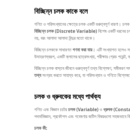
বিচ্ছিন্ন চলক কাকে বলে
গণিত ও পরিসংখ্যানের ক্ষেত্রে চলক একটি গুরুত্বপূর্ণ ধারণা। চ
বিচ্ছিন্ন চলক (Discrete Variable)
বিশেষ একটি ধরনের চলক,
নয়, বরং আলাদা আলাদা বিন্দুর মতো থাকে।
বিচ্ছিন্ন চলককে সাধারণত
গণনা করা যায়
। এটি সংখ্যাগত হলেও সব স
উদাহরণস্বরূপ, একটি ক্লাসের ছাত্রসংখ্যা, পরীক্ষার গ্রেড পয়েন
বিচ্ছিন্ন চলক বাস্তব জীবনে গুরুত্বপূর্ণ তথ্য বিশ্লেষণ, সমীকর
তথ্য
সংগ্রহ করতে সাহায্য করে, যা পরিসংখ্যান ও গণিতে বিশ্লে
চলক ও ধ্রুবকের মধ্যে পার্থক্য
গণিত এবং বিজ্ঞান চর্চায়
চলক (Variable)
ও
ধ্রুবক (Const
পদার্থবিজ্ঞান, প্রকৌশল এবং গবেষণায় জটিল বিষয়গুলো সহজভাবে ব
চলক কী: