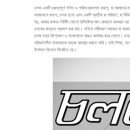
চলক একটি গুরুত্বপূর্ণ গণিত ও পরিসংখ্যানগত ধারণা, যা আমাদের দৈন
সহজভাবে বললে, চলক হলো এমন একটি প্রতীক বা পরিমাণ, যা বিভিন
হয়, আবার কখনও নির্দিষ্ট কোনো বৈশিষ্ট্যের মান বোঝাতে ব্যবহৃত 
চলকের মাধ্যমে প্রকাশ করা যায়। গণিতে সমীকরণ সমাধান বা অজানা
চলক তথ্য বিশ্লেষণ ও গবেষণাকে আরও কার্যকর করে তোলে। চলকের
পরিবর্তনশীল অবস্থাকে সহজে ব্যাখ্যা করতে পারি। তাই শিক্ষা, গবে
উপাদান হিসেবে বিবেচিত হয়।