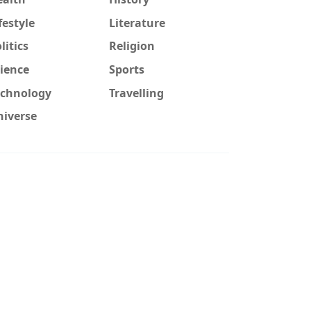
festyle
Literature
litics
Religion
ience
Sports
echnology
Travelling
niverse