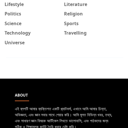
Lifestyle
Literature
Politics
Religion
Science
Sports
Technology
Travelling
Universe
ABOUT
এই ব্লগটি আমার ব্যক্তিগত একটি প্ল্যাটফর্ম, এখানে আমি আমার চিন্তা,
অভিজ্ঞতা, এবং জ্ঞান সবার সাথে শেয়ার করি। আমি মূলত বিভিন্ন খবর, তথ্য,
এবং সাধারণ জ্ঞান বিষয়ক আর্টিকেল লিখতে ভালোবাসি, এবং পাঠকদের জন্য
সঠিক ও শিক্ষামূলক কন্টেন্ট তৈরি করার চেষ্টা করি।