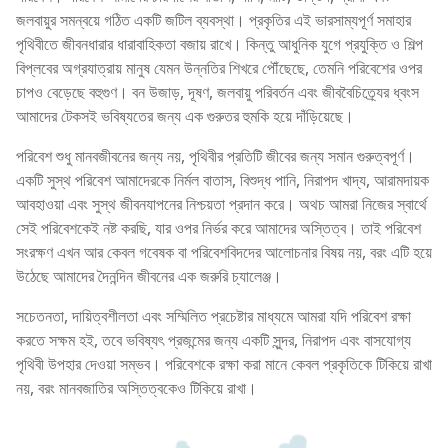
জলবায়ুর সমন্বয়ে গঠিত একটি জটিল ব্যবস্থা। প্রকৃতির এই ভারসাম্যপূর্ণ সমাহার
পৃথিবীতে জীবনধারার ধারাবাহিকতা বজায় রাখে। কিন্তু আধুনিক যুগে প্রযুক্তি ও শিল্প
বিপ্লবের অগ্রযাত্রায় মানুষ যেমন উন্নতির শিখরে পৌঁছেছে, তেমনি পরিবেশের ওপর
চাপও বেড়েছে বহুগুণ। বন উজাড়, দূষণ, জলবায়ু পরিবর্তন এবং জীববৈচিত্র্যের ধ্বংস
আমাদের টেকসই ভবিষ্যতের জন্য এক গুরুতর হুমকি হয়ে দাঁড়িয়েছে।
পরিবেশ শুধু মানবজীবনের জন্য নয়, পৃথিবীর প্রতিটি জীবের জন্য সমান গুরুত্বপূর্ণ।
একটি সুস্থ পরিবেশ আমাদেরকে নির্মল বাতাস, বিশুদ্ধ পানি, নিরাপদ খাদ্য, আরামদায়ক
আবহাওয়া এবং সুস্থ জীবনযাপনের নিশ্চয়তা প্রদান করে। অথচ আমরা নিজের স্বার্থে
সেই পরিবেশকেই নষ্ট করছি, যার ওপর নির্ভর করে আমাদের অস্তিত্ব। তাই পরিবেশ
সংরক্ষণ এখন আর কেবল গবেষক বা পরিবেশবিদদের আলোচনার বিষয় নয়, বরং এটি হয়ে
উঠেছে আমাদের দৈনন্দিন জীবনের এক জরুরি চ্যালেঞ্জ।
সচেতনতা, দায়িত্বশীলতা এবং সম্মিলিত প্রচেষ্টার মাধ্যমে আমরা যদি পরিবেশ রক্ষা
করতে সক্ষম হই, তবে ভবিষ্যৎ প্রজন্মের জন্য একটি সুন্দর, নিরাপদ এবং বাসযোগ্য
পৃথিবী উপহার দেওয়া সম্ভব। পরিবেশকে রক্ষা করা মানে কেবল প্রকৃতিকে টিকিয়ে রাখা
নয়, বরং মানবজাতির অস্তিত্বকেও টিকিয়ে রাখা।