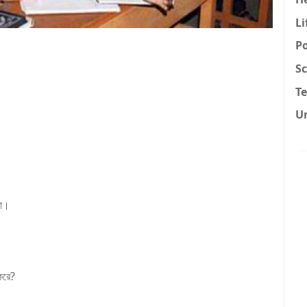
Li
Po
Sc
T
U
রা।
 করে?