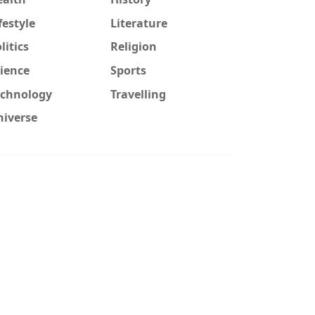
festyle
Literature
litics
Religion
ience
Sports
echnology
Travelling
niverse