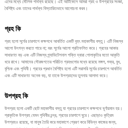
এদের মধ্যে মৌলিক পার্থক্য রয়েছে। এই আর্টিকেলে আমরা গ্রহ ও উপগ্রহের সংজ্ঞা,
বৈশিষ্ট্য এবং তাদের পার্থক্য বিস্তারিতভাবে আলোচনা করব।
গ্রহ কি
গ্রহ হলো সূর্যের চারপাশে কক্ষপথে আবর্তিত একটি বৃহৎ মহাকাশীয় বস্তু। এটি নিজস্ব
আলো উৎপন্ন করতে পারে না; বরং সূর্যের আলো প্রতিফলিত করে। গ্রহের আকার
সাধারণত বড় এবং এটি নিজস্ব গ্র্যাভিটেশনাল শক্তি দ্বারা গোলাকৃতির মতো আকৃতি
ধরে রাখে। আমাদের সৌরজগতের পরিচিত গ্রহগুলোর মধ্যে রয়েছে মঙ্গল, শুক্র, বুধ,
বৃশ্চিক এবং পৃথিবী। গ্রহের প্রধান বৈশিষ্ট্য হলো এটি সরাসরি সূর্যের চারপাশে আবর্তিত
এবং এটি সাধারণত অনেক বড়, যা তাকে উপগ্রহদের তুলনায় আলাদা করে।
উপগ্রহ কি
উপগ্রহ হলো একটি ছোট মহাকাশীয় বস্তু যা গ্রহের চারপাশে কক্ষপথে ঘূর্ণায়মান হয়।
প্রাকৃতিক উপগ্রহ যেমন পৃথিবীর চন্দ্র, গ্রহের চারপাশে ঘুরে। এছাড়াও কৃত্রিম
উপগ্রহও রয়েছে, যা মানুষ তৈরি করে মহাকাশে প্রেরণ করে বিভিন্ন কাজের জন্য,