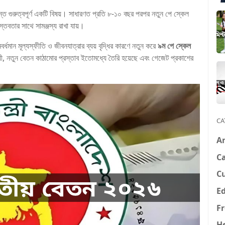
ত গুরুত্বপূর্ণ একটি বিষয়। সাধারণত প্রতি ৮-১০ বছর পরপর নতুন পে স্কেল
স্তবতার সাথে সামঞ্জস্য রাখা যায়।
র্ধমান মূল্যস্ফীতি ও জীবনযাত্রার ব্যয় বৃদ্ধির কারণে নতুন করে
৯ম পে স্কেল
়ী, নতুন বেতন কাঠামোর প্রস্তাব ইতোমধ্যে তৈরি হয়েছে এবং গেজেট প্রকাশের
CA
A
Ca
C
E
F
H