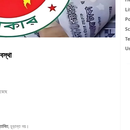
Li
Po
Sc
T
U
বস্থা
হয়েছে
্তাবিত
, চূড়ান্ত নয়।