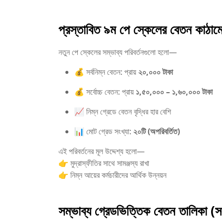
প্রস্তাবিত ৯ম পে স্কেলের বেতন কাঠাম
নতুন পে স্কেলের সম্ভাব্য পরিবর্তনগুলো হলো—
💰 সর্বনিম্ন বেতন: প্রায়
২০,০০০ টাকা
💰 সর্বোচ্চ বেতন: প্রায়
১,৫০,০০০ – ১,৬০,০০০ টাকা
📈 নিম্ন গ্রেডে বেতন বৃদ্ধির হার বেশি
📊 মোট গ্রেড সংখ্যা:
২০টি (অপরিবর্তিত)
এই পরিবর্তনের মূল উদ্দেশ্য হলো—
👉 মুদ্রাস্ফীতির সাথে সামঞ্জস্য রাখা
👉 নিম্ন আয়ের কর্মচারীদের আর্থিক উন্নয়ন
সম্ভাব্য গ্রেডভিত্তিক বেতন তালিকা (স