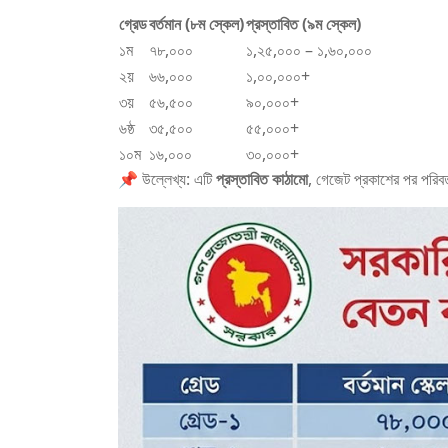
গ্রেড
বর্তমান (৮ম স্কেল)
প্রস্তাবিত (৯ম স্কেল)
১ম
৭৮,০০০
১,২৫,০০০ – ১,৬০,০০০
২য়
৬৬,০০০
১,০০,০০০+
৩য়
৫৬,৫০০
৯০,০০০+
৬ষ্ঠ
৩৫,৫০০
৫৫,০০০+
১০ম
১৬,০০০
৩০,০০০+
📌 উল্লেখ্য: এটি
প্রস্তাবিত কাঠামো
, গেজেট প্রকাশের পর পরিব