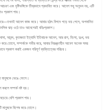
নো বিশেষ ঘটনা, পরিস্থিতি বা ব্যক্তিকে কেন্দ্র করে আত্মার গভীর থেকে
চরণ এবং দৃষ্টিভঙ্গিকে তীব্রভাবে প্রভাবিত করে। আবেগ শুধু অনুভব নয়, এটি
হণেও প্রকাশ পায়।
ারাপ করে—তখনই আবেগ কাজ করে। আবার হঠাৎ বিপদে পড়ে ভয় পেলে, অপমানিত
 মানসিক ঝড় ওঠে তাও আবেগেরই বহিঃপ্রকাশ।
, আনন্দ, কৃতজ্ঞতা ইত্যাদি ইতিবাচক আবেগ, আর রাগ, হিংসা, দুঃখ, ভয়
করে তোলে, সম্পর্ককে গভীর করে, আবার নিয়ন্ত্রণহীন আবেগ অনেক সময়
াবে প্রকাশ করাই একজন পরিপূর্ণ ব্যক্তিত্বের পরিচয়।
বেগ মানুষকে ভেঙে ফেলে।
 করলে সম্পর্ক নষ্ট হয়।
চেয়ে বেশি প্রকাশ পায়।
িটি মানুষকে বিশেষ করে তোলে।