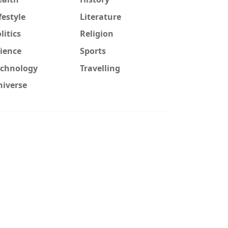
festyle
Literature
litics
Religion
ience
Sports
echnology
Travelling
niverse