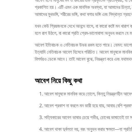
আবেগ হলো মানুষের মন ও হৃদয়ের এক প্রাকৃতিক প্রতিক্রিয়া, যা কো
প্রকাশিত হয়। এটি এমন এক মানসিক অবস্থা, যা আমাদের চিন্তা, আ
আমাদের মুখভঙ্গি, শরীরের ভঙ্গি, কথা বলার ভঙ্গি এবং সিদ্ধান্ত গ্র
যখন কেউ প্রিয়জনকে দেখে আনন্দে হাসে, বা কারো কষ্টে মন খ
হলে রাগ উঠলে, বা কারো প্রতি প্রেম-ভালোবাসা অনুভব করলে যে
আবেগ ইতিবাচক ও নেতিবাচক উভয় রকম হতে পারে। যেমন: ভালোবাসা
ইত্যাদি নেতিবাচক আবেগ হিসেবে পরিচিত। আবেগ মানুষকে মানবিক 
বিপর্যয়ও ডেকে আনে। তাই আবেগ বুঝে, নিয়ন্ত্রণ করে এবং যথাযথভ
আবেগ নিয়ে কিছু কথা
আবেগ মানুষকে মানবিক করে তোলে, কিন্তু নিয়ন্ত্রণহীন আ
আবেগ প্রকাশ না করলে মন ভারী হয়ে যায়, আবার বেশি প্রকাশ
সত্যিকারের আবেগ ভাষার চেয়ে গভীর, চোখের ভাষাতেই তা সব
আবেগ থাকা দুর্বলতা নয়, বরং অনুভব করার ক্ষমতা—যা প্রত