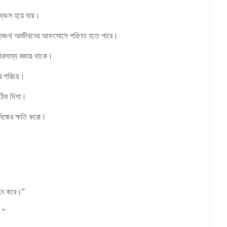
্বংস হয়ে যায়।
উত্তেজনা আজীবনের আফসোসে পরিণত হতে পারে।
ারসাম্য বজায় থাকে।
র পরিচয়।
সঠিক দিশা।
নিজের ক্ষতি করো।
 বহন করে।”
।”