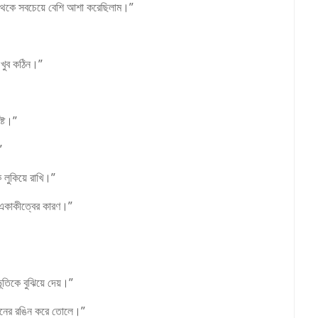
ছ থেকে সবচেয়ে বেশি আশা করেছিলাম।”
া খুব কঠিন।”
ষ্ট।”
”
 লুকিয়ে রাখি।”
 একাকীত্বের কারণ।”
তিকে বুঝিয়ে দেয়।”
বনের রঙিন করে তোলে।”