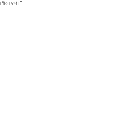
র শীতল ছায়া।”