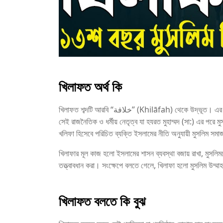
খিলাফত অর্থ কি
খিলাফত শব্দটি আরবি “خلافة” (Khilāfah) থেকে উদ্ভূত। এর অর্থ হলো ‘উত্তরাধিকার’ বা ‘প্রতিনিধি’। ইসলামের প্রেক্ষাপটে খিলাফত হলো
সেই রাজনৈতিক ও ধর্মীয় নেতৃত্ব যা হযরত মুহাম্মদ (সা:) এর পরে 
খলিফা হিসেবে পরিচিত ব্যক্তি ইসলামের নীতি অনুযায়ী মুসলিম স
খিলাফার মূল কাজ হলো ইসলামের শাসন ব্যবস্থা বজায় রাখা, মুসলিমদের 
তত্ত্বাবধান করা। সংক্ষেপে বলতে গেলে, খিলাফা হলো মুসলিম উম্মাহর
খিলাফত বলতে কি বুঝ