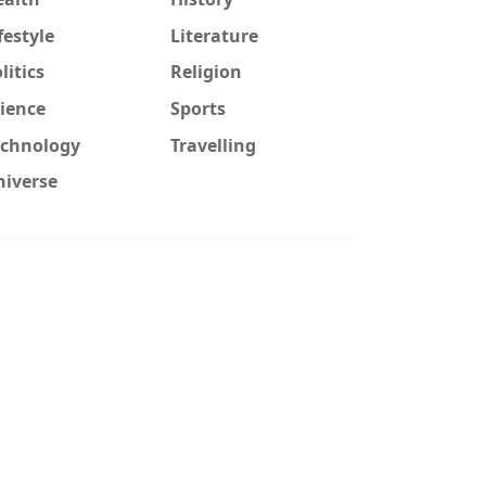
festyle
Literature
litics
Religion
ience
Sports
echnology
Travelling
niverse