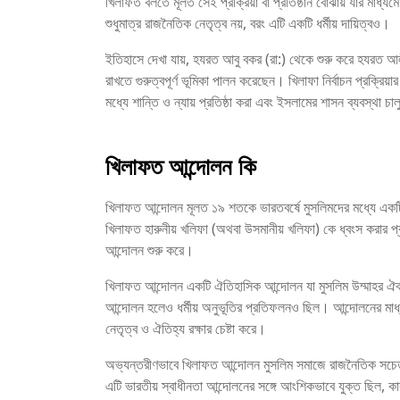
খিলাফত বলতে মূলত সেই প্রক্রিয়া বা প্রতিষ্ঠান বোঝায় যার মাধ্
শুধুমাত্র রাজনৈতিক নেতৃত্ব নয়, বরং এটি একটি ধর্মীয় দায়িত্বও।
ইতিহাসে দেখা যায়, হযরত আবু বকর (রা:) থেকে শুরু করে হযরত আল
রাখতে গুরুত্বপূর্ণ ভূমিকা পালন করেছেন। খিলাফা নির্বাচন প্রক্রিয়
মধ্যে শান্তি ও ন্যায় প্রতিষ্ঠা করা এবং ইসলামের শাসন ব্যবস্থা চাল
খিলাফত আন্দোলন কি
খিলাফত আন্দোলন মূলত ১৯ শতকে ভারতবর্ষে মুসলিমদের মধ্যে একটি গু
খিলাফত হারুনীয় খলিফা (অথবা উসমানীয় খলিফা) কে ধ্বংস করার প্র
আন্দোলন শুরু করে।
খিলাফত আন্দোলন একটি ঐতিহাসিক আন্দোলন যা মুসলিম উম্মাহর ঐক্য
আন্দোলন হলেও ধর্মীয় অনুভূতির প্রতিফলনও ছিল। আন্দোলনের মাধ্যমে
নেতৃত্ব ও ঐতিহ্য রক্ষার চেষ্টা করে।
অভ্যন্তরীণভাবে খিলাফত আন্দোলন মুসলিম সমাজে রাজনৈতিক সচেত
এটি ভারতীয় স্বাধীনতা আন্দোলনের সঙ্গে আংশিকভাবে যুক্ত ছিল, ক