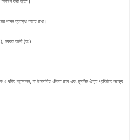
া নির্বাচন করা হতো।
ামের শাসন ব্যবস্থা বজায় রাখা।
:), হযরত আলী (রা:)।
র্মীয় আন্দোলন, যা উসমানীয় খলিফা রক্ষা এবং মুসলিম ঐক্য প্রতিষ্ঠার লক্ষ্যে