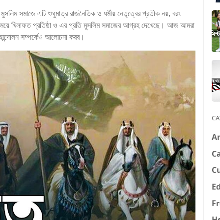
ুসলিম সমাজে এটি শুধুমাত্র রাজনৈতিক ও ধর্মীয় নেতৃত্বের প্রতীক নয়, বরং
 সময়ে খিলাফত প্রতিষ্ঠা ও এর প্রতি মুসলিম সমাজের আগ্রহ দেখেছে। আজ আমরা
ত আন্দোলন সম্পর্কেও আলোচনা করব।
CA
A
Ca
C
E
F
H