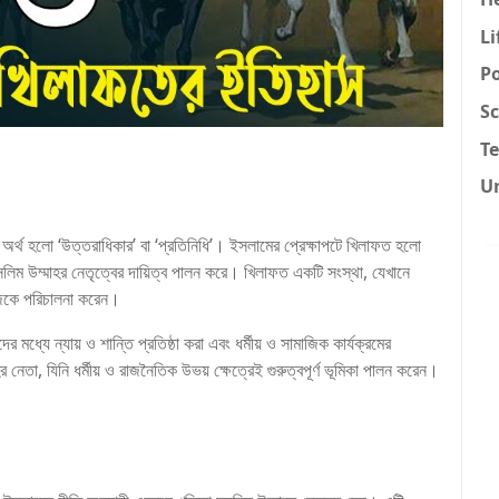
Li
Po
Sc
T
U
মুসলিম উম্মাহর নেতৃত্বের দায়িত্ব পালন করে। খিলাফত একটি সংস্থা, যেখানে
মাজকে পরিচালনা করেন।
মধ্যে ন্যায় ও শান্তি প্রতিষ্ঠা করা এবং ধর্মীয় ও সামাজিক কার্যক্রমের
 নেতা, যিনি ধর্মীয় ও রাজনৈতিক উভয় ক্ষেত্রেই গুরুত্বপূর্ণ ভূমিকা পালন করেন।