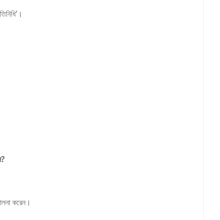
রতিনিধি’।
ন?
িচালনা করেন।