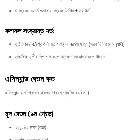
৪ বছরের অনার্স অথবা ৩ বছরের ডিগ্রি + মাস্টার্স
ফলাফল সংক্রান্ত শর্ত:
তৃতীয় বিভাগ/শ্রেণি সীমিত সংখ্যক গ্রহণযোগ্য (সরকারি নিয়ম অনুযায়ী)
একাধিক তৃতীয় বিভাগ থাকলে আবেদন অযোগ্য হতে পারেন
এসিল্যান্ড বেতন কত
এসিল্যান্ড ৯ম গ্রেডের একজন প্রথম শ্রেণির কর্মকর্তা।
মূল বেতন (৯ম গ্রেড)
২২,০০০ টাকা (শুরু)
সর্বোচ্চ ৫৩,০৬০ টাকা