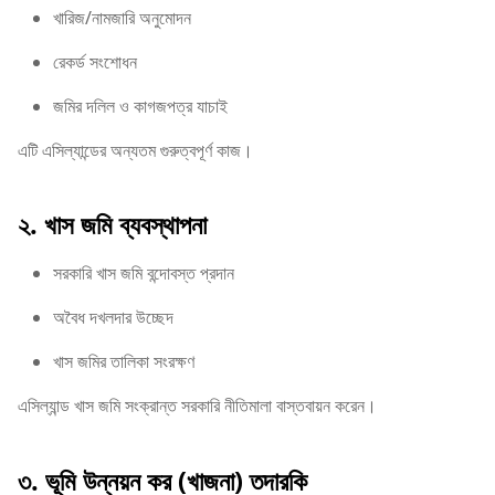
খারিজ/নামজারি অনুমোদন
রেকর্ড সংশোধন
জমির দলিল ও কাগজপত্র যাচাই
এটি এসিল্যান্ডের অন্যতম গুরুত্বপূর্ণ কাজ।
২. খাস জমি ব্যবস্থাপনা
সরকারি খাস জমি বন্দোবস্ত প্রদান
অবৈধ দখলদার উচ্ছেদ
খাস জমির তালিকা সংরক্ষণ
এসিল্যান্ড খাস জমি সংক্রান্ত সরকারি নীতিমালা বাস্তবায়ন করেন।
৩. ভূমি উন্নয়ন কর (খাজনা) তদারকি