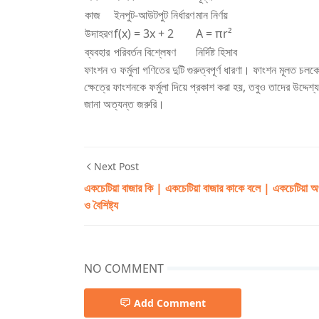
কাজ
ইনপুট-আউটপুট নির্ধারণ
মান নির্ণয়
উদাহরণ
f(x) = 3x + 2
A = πr²
ব্যবহার
পরিবর্তন বিশ্লেষণ
নির্দিষ্ট হিসাব
ফাংশন ও ফর্মুলা গণিতের দুটি গুরুত্বপূর্ণ ধারণা। ফাংশন মূলত চলকে
ক্ষেত্রে ফাংশনকে ফর্মুলা দিয়ে প্রকাশ করা হয়, তবুও তাদের উদ্দে
জানা অত্যন্ত জরুরি।
Next Post
একচেটিয়া বাজার কি | একচেটিয়া বাজার কাকে বলে | একচেটিয়া অর
ও বৈশিষ্ট্য
NO COMMENT
Add Comment