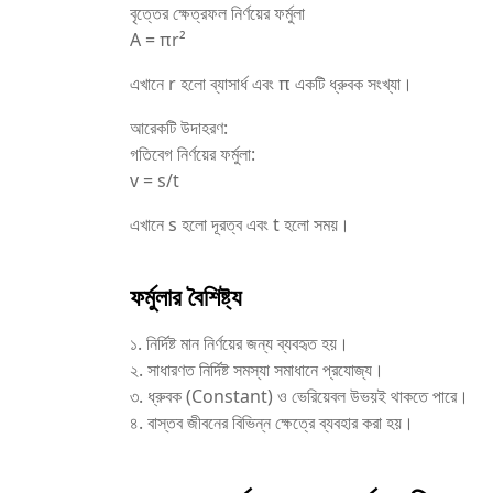
বৃত্তের ক্ষেত্রফল নির্ণয়ের ফর্মুলা
A = πr²
এখানে r হলো ব্যাসার্ধ এবং π একটি ধ্রুবক সংখ্যা।
আরেকটি উদাহরণ:
গতিবেগ নির্ণয়ের ফর্মুলা:
v = s/t
এখানে s হলো দূরত্ব এবং t হলো সময়।
ফর্মুলার বৈশিষ্ট্য
১. নির্দিষ্ট মান নির্ণয়ের জন্য ব্যবহৃত হয়।
২. সাধারণত নির্দিষ্ট সমস্যা সমাধানে প্রযোজ্য।
৩. ধ্রুবক (Constant) ও ভেরিয়েবল উভয়ই থাকতে পারে।
৪. বাস্তব জীবনের বিভিন্ন ক্ষেত্রে ব্যবহার করা হয়।