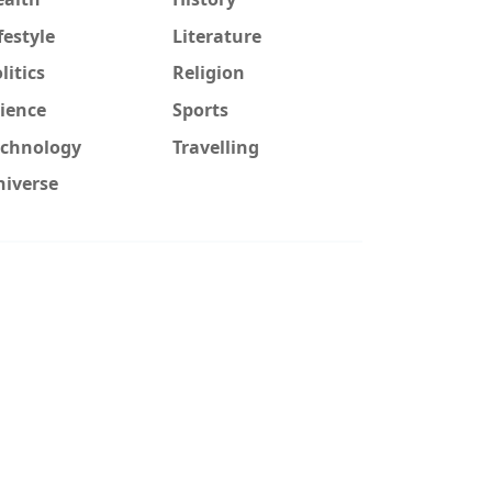
festyle
Literature
litics
Religion
ience
Sports
echnology
Travelling
niverse