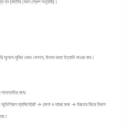
াপ্ত হন (জাতীয় বেতন স্কেল অনুযায়ী)।
কারি সুযোগ-সুবিধা যেমন পেনশন, উৎসব ভাতা ইত্যাদি পাওয়া যায়।
ণ পদোন্নতির ধাপঃ
চীফ জুডিশিয়াল ম্যাজিস্ট্রেট → জেলা ও দায়রা জজ → উচ্চতর বিচার বিভাগ
 হয়।