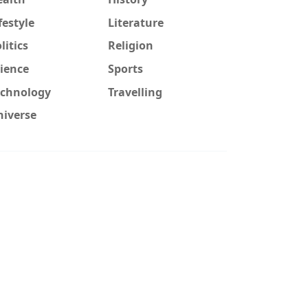
festyle
Literature
litics
Religion
ience
Sports
echnology
Travelling
niverse