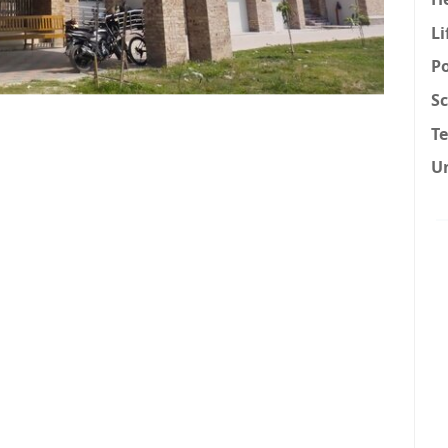
Li
Po
Sc
T
U