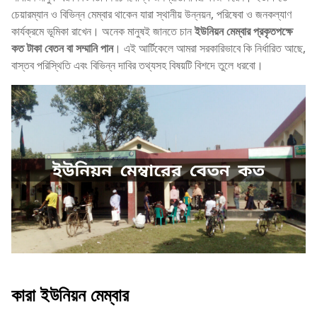
চেয়ারম্যান ও বিভিন্ন মেম্বার থাকেন যারা স্থানীয় উন্নয়ন, পরিষেবা ও জনকল্যাণ
কার্যক্রমে ভূমিকা রাখেন। অনেক মানুষই জানতে চান
ইউনিয়ন মেম্বার প্রকৃতপক্ষে
কত টাকা বেতন বা সম্মানি পান
। এই আর্টিকেলে আমরা সরকারিভাবে কি নির্ধারিত আছে,
বাস্তব পরিস্থিতি এবং বিভিন্ন দাবির তথ্যসহ বিষয়টি বিশদে তুলে ধরবো।
কারা ইউনিয়ন মেম্বার