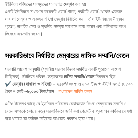
ইউনিয়ন পরিষদের সদস্যদের সাধারণত
মেম্বার
বলা হয়।
একটি ইউনিয়নে সাধারণত কয়েকটি ওয়ার্ড থাকে; প্রতিটি ওয়ার্ড থেকেই একজন
সাধারণ মেম্বার ও একজন মহিলা মেম্বার নির্বাচিত হন। তাঁরা ইউনিয়নের উন্নয়ন
প্রকল্প, নাগরিক সেবা ও স্থানীয় সমস্যা সমাধানে কাজ করেন এবং কমিশনের অংশ
হিসেবে অবস্থান করেন।
সরকারিভাবে নির্ধারিত মেম্বারের
মাসিক সম্মানি/বেতন
সরকারি আদেশ অনুযায়ী (স্থানীয় সরকার বিভাগ সমর্থিত একটি পুরোনো আদেশ
ভিত্তিক), ইউনিয়ন পরিষদ মেম্বারদের
মাসিক সম্মানি/বেতন
নিম্নরূপ ছিল:
✔️
মেম্বার (সাধারণ ও মহিলা)
–
সরকারি অংশ: ৩,৬০০ টাকা + ইউপি অংশ: ৪,৪০০
টাকা
=
মোট ~৮,০০০ টাকা/মাস
।
বাংলাদেশ সার্ভিস রুলস
এটিও উল্লেখ আছে যে ইউনিয়ন পরিষদের চেয়ারম্যান কিংবা মেম্বারদের সম্মানি ও
বেতন সম্পর্কে কোনো নতুন সরকারিভাবে জারি করা গেজেট বা প্রজ্ঞাপন কার্যকর ঘোষণা
হয়ে থাকলে তা বর্তমান আইনের আওতায় প্রকাশ হতে পারে।