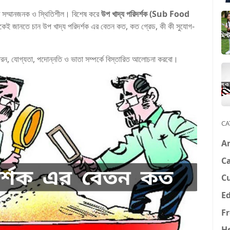
্ত সম্মানজনক ও স্থিতিশীল। বিশেষ করে
উপ খাদ্য পরিদর্শক (Sub Food
কেই জানতে চান উপ খাদ্য পরিদর্শক এর বেতন কত, কত গ্রেড, কী কী সুযোগ-
ধরন, যোগ্যতা, পদোন্নতি ও ভাতা সম্পর্কে বিস্তারিত আলোচনা করবো।
CA
A
Ca
C
E
F
H