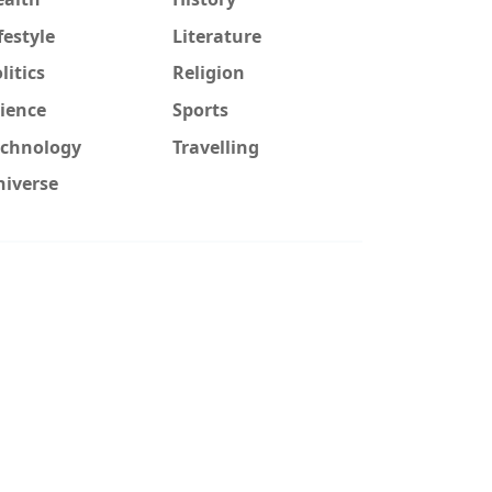
festyle
Literature
litics
Religion
ience
Sports
echnology
Travelling
niverse