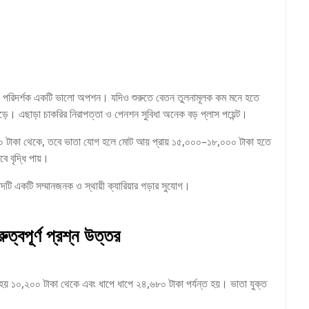
াদ্য পরিদর্শক একটি ভালো অপশন। যদিও শুরুতে বেতন তুলনামূলক কম মনে হতে
াড়ে। এছাড়া চাকরির নিরাপত্তা ও পেনশন সুবিধা অনেক বড় প্লাস পয়েন্ট।
২০০ টাকা থেকে, তবে ভাতা যোগ হলে মোট আয় প্রায় ১৫,০০০–১৮,০০০ টাকা হতে
ে বৃদ্ধি পায়।
পদটি একটি সম্মানজনক ও স্থায়ী ক্যারিয়ার গড়ার সুযোগ।
ুত্বপূর্ণ প্রশ্ন উত্তর
 হয় ১০,২০০ টাকা থেকে এবং ধাপে ধাপে ২৪,৬৮০ টাকা পর্যন্ত হয়। ভাতা যুক্ত