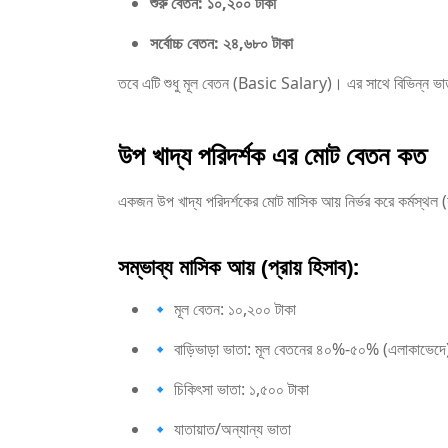
শুরু বেতন: ১০,২০০ টাকা
সর্বোচ্চ বেতন: ২৪,৬৮০ টাকা
তবে এটি শুধু মূল বেতন (Basic Salary)। এর সাথে বিভিন্ন ভাত
উপ খাদ্য পরিদর্শক এর মোট বেতন কত
একজন উপ খাদ্য পরিদর্শকের মোট মাসিক আয় নির্ভর করে কর্মস্থল (
সম্ভাব্য মাসিক আয় (প্রায় হিসাব):
🔹 মূল বেতন: ১০,২০০ টাকা
🔹 বাড়িভাড়া ভাতা: মূল বেতনের ৪০%-৫০% (এলাকাভেদে
🔹 চিকিৎসা ভাতা: ১,৫০০ টাকা
🔹 যাতায়াত/অন্যান্য ভাতা