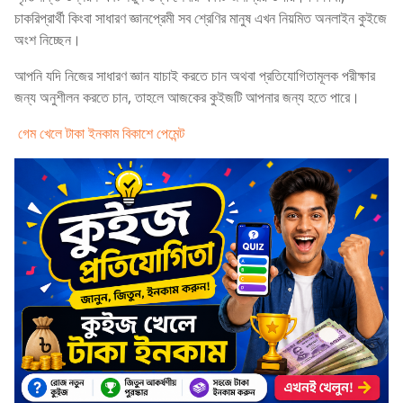
চাকরিপ্রার্থী কিংবা সাধারণ জ্ঞানপ্রেমী সব শ্রেণির মানুষ এখন নিয়মিত অনলাইন কুইজে
অংশ নিচ্ছেন।
আপনি যদি নিজের সাধারণ জ্ঞান যাচাই করতে চান অথবা প্রতিযোগিতামূলক পরীক্ষার
জন্য অনুশীলন করতে চান, তাহলে আজকের কুইজটি আপনার জন্য হতে পারে।
গেম খেলে টাকা ইনকাম বিকাশে পেমেন্ট