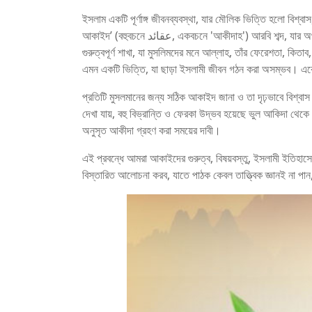
ইসলাম একটি পূর্ণাঙ্গ জীবনব্যবস্থা, যার মৌলিক ভিত্তি হলো বিশ্ব
আকাইদ’ (বহুবচনে عقائد, একবচনে 'আকীদাহ') আরবি শব্দ, যার অর্থ হচ্ছে বিশ্বাস, দৃঢ় মতামত বা ঈমানের মূলনীতি। এটি ইসলামী শিক্ষার সেই
গুরুত্বপূর্ণ শাখা, যা মুসলিমদের মনে আল্লাহ, তাঁর ফেরেশতা, ক
এমন একটি ভিত্তি, যা ছাড়া ইসলামী জীবন গঠন করা অসম্ভব। একে ক
প্রতিটি মুসলমানের জন্য সঠিক আকাইদ জানা ও তা দৃঢ়ভাবে বিশ্বা
দেখা যায়, বহু বিভ্রান্তি ও ফেরকা উদ্ভব হয়েছে ভুল আকিদা থেকে।
অনুসৃত আকীদা গ্রহণ করা সময়ের দাবী।
এই প্রবন্ধে আমরা আকাইদের গুরুত্ব, বিষয়বস্তু, ইসলামী ইতিহা
বিস্তারিত আলোচনা করব, যাতে পাঠক কেবল তাত্ত্বিক জ্ঞানই না পান,