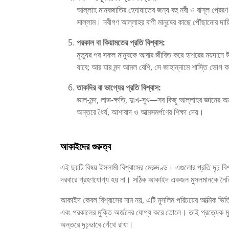
আল্লাহ মানবজাতির হেদায়াতের জন্য বহু নবী ও রাসূল প্রেরণ
সাল্লাম। নবীগণ আল্লাহর বাণী মানুষের কাছে পৌঁছানোর দা
পরকাল বা কিয়ামতের প্রতি বিশ্বাস:
মৃত্যুর পর সকল মানুষকে আবার জীবিত করে হাশরের ময়দানে
যাবে; আর যার মন্দ আমল বেশি, সে জাহান্নামে শাস্তি ভোগ 
তাকদির বা ভাগ্যের প্রতি বিশ্বাস:
ভাল-মন্দ, লাভ-ক্ষতি, দুঃখ-সুখ—সব কিছু আল্লাহর জ্ঞানের অন্ত
অন্তরে ধৈর্য, আশাবাদ ও আত্মসমর্পণের শিক্ষা দেয়।
আকাইদের গুরুত্ব
এই ছয়টি বিষয় ইসলামী বিশ্বাসের মেরুদণ্ড। এগুলোর প্রতি দৃঢ় ব
দরবারে গ্রহণযোগ্য হয় না। সঠিক আকাইদ একজন মুসলমানকে নৈত
আকাইদ কেবল বিশ্বাসের নাম নয়, এটি মুসলিম পরিচয়ের আত্মিক ভিত
এবং পরকালের মুক্তি অর্জনের যোগ্য করে তোলে। তাই প্রত্যেক 
অন্তরে দৃঢ়ভাবে গেঁথে রাখা।