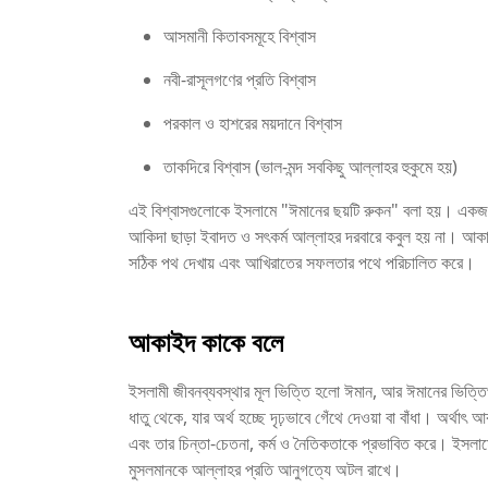
আসমানী কিতাবসমূহে বিশ্বাস
নবী-রাসূলগণের প্রতি বিশ্বাস
পরকাল ও হাশরের ময়দানে বিশ্বাস
তাকদিরে বিশ্বাস (ভাল-মন্দ সবকিছু আল্লাহর হুকুমে হয়)
এই বিশ্বাসগুলোকে ইসলামে "ঈমানের ছয়টি রুকন" বলা হয়। একজন 
আকিদা ছাড়া ইবাদত ও সৎকর্ম আল্লাহর দরবারে কবুল হয় না। আকাইদ
সঠিক পথ দেখায় এবং আখিরাতের সফলতার পথে পরিচালিত করে।
আকাইদ কাকে বলে
ইসলামী জীবনব্যবস্থার মূল ভিত্তি হলো ঈমান, আর ঈমানের ভিত্
ধাতু থেকে, যার অর্থ হচ্ছে দৃঢ়ভাবে গেঁথে দেওয়া বা বাঁধা। অর্থ
এবং তার চিন্তা-চেতনা, কর্ম ও নৈতিকতাকে প্রভাবিত করে। ইসলামে
মুসলমানকে আল্লাহর প্রতি আনুগত্যে অটল রাখে।