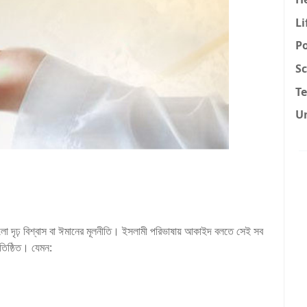
Li
Po
Sc
T
U
তিষ্ঠিত। যেমন: