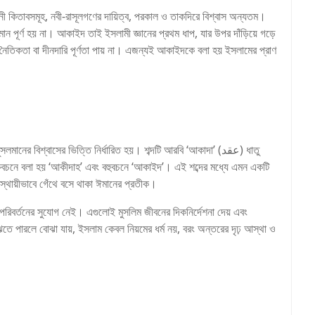
 কিতাবসমূহ, নবী-রাসূলগণের দায়িত্ব, পরকাল ও তাকদিরে বিশ্বাস অন্যতম।
ান পূর্ণ হয় না। আকাইদ তাই ইসলামী জ্ঞানের প্রথম ধাপ, যার উপর দাঁড়িয়ে গড়ে
 নৈতিকতা বা দীনদারি পূর্ণতা পায় না। এজন্যই আকাইদকে বলা হয় ইসলামের প্রাণ
র বিশ্বাসের ভিত্তি নির্ধারিত হয়। শব্দটি আরবি ‘আকাদা’ (عقد) ধাতু
 একবচনে বলা হয় ‘আকীদাহ’ এবং বহুবচনে ‘আকাইদ’। এই শব্দের মধ্যে এমন একটি
 স্থায়ীভাবে গেঁথে বসে থাকা ঈমানের প্রতীক।
বা পরিবর্তনের সুযোগ নেই। এগুলোই মুসলিম জীবনের দিকনির্দেশনা দেয় এবং
তে পারলে বোঝা যায়, ইসলাম কেবল নিয়মের ধর্ম নয়, বরং অন্তরের দৃঢ় আস্থা ও