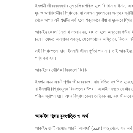
ইসলামী জীবনব্যবস্থার মূল চালিকাশক্তি হলো বিশ্বাস বা ঈমান
দৃঢ় ও অপরিবর্তনীয় বিশ্বাসকে, যা একজন মুসলমানের অন্তরে স্থায়
থেকে আগত এই শব্দটির অর্থ হলো শক্তভাবে বাঁধা বা দৃঢ়ভাবে স্থি
আকাইদ কেবল চিন্তা বা মতবাদ নয়, বরং তা হলো অন্তরের গভীর বি
চলে। যেমন: আল্লাহর একত্ব, ফেরেশতাদের অস্তিত্ব, কিতাব, নব
এই বিশ্বাসগুলো ছাড়া ইসলামী জীবন পূর্ণতা পায় না। তাই আকাইদকে শ
গণ্য করা হয়।
আকাইদের মৌলিক বিষয়গুলো কি কি
ইসলাম এমন একটি পূর্ণাঙ্গ জীবনব্যবস্থা, যার ভিত্তি স্থাপিত হয়ে
বা ইসলামী বিশ্বাসমূলক বিষয়গুলোর উপর। আকাইদ বলতে বোঝায় সে
পরিচয় স্থাপন হয়। এসব বিশ্বাস কেবল তাত্ত্বিক নয়, বরং জীবন
আকাইদ শব্দের ব্যুৎপত্তি ও অর্থ
আকাইদ শব্দটি এসেছে আরবি 'আকাদা' (عقد) ধাতু থেকে, যার অর্থ হলো শক্তভাবে গাঁথা, বাঁধা বা স্থির করা। একবচনে একে বলা হয় ‘আকীদাহ’ এবং