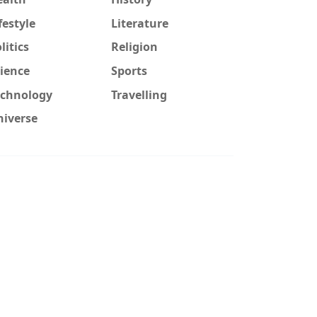
festyle
Literature
litics
Religion
ience
Sports
echnology
Travelling
niverse