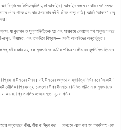
, আর এই বিশ্বাসের ভিত্তিভূমিই হলো আকাইদ। আকাইদ বলতে বোঝায় সেই সমস্ত
ীভাবে গেঁথে থাকে এবং যার উপর তার দ্বীনী জীবন গড়ে ওঠে। আরবি ‘আকাদা’ ধাতু
র করা।
শ্বাস, যা কুরআন ও সুন্নাহভিত্তিক হয় এবং সাহাবায়ে কেরামের পথ অনুসরণ করে
ী-রাসূল, কিয়ামত, এবং তাকদিরে বিশ্বাস—এসবই আকাইদের অন্তর্ভুক্ত।
ুধু ধর্মীয় জ্ঞান নয়, বরং মুসলমানের আত্মিক পরিচয় ও জীবনের মূলভিত্তি হিসেবে
ছে বিশ্বাস বা ঈমানের উপর। এই ঈমানের শুদ্ধতা ও স্থায়িত্ব নির্ভর করে ‘আকাইদ’
ই মৌলিক বিশ্বাসসমূহ, যেগুলোর উপর ইসলামের ভিত্তি গঠিত এবং মুসলমানের
বোধ ও আচরণে প্রতিফলিত হওয়ার মতো দৃঢ় ও গভীর।