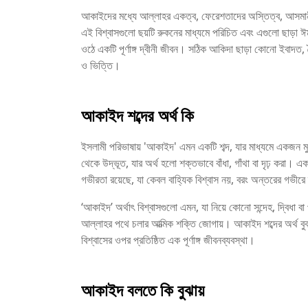
আকাইদের মধ্যে আল্লাহর একত্ব, ফেরেশতাদের অস্তিত্ব, আসমানী
এই বিশ্বাসগুলো ছয়টি রুকনের মাধ্যমে পরিচিত এবং এগুলো ছাড়া ঈম
ওঠে একটি পূর্ণাঙ্গ দ্বীনী জীবন। সঠিক আকিদা ছাড়া কোনো ইবাদত,
ও ভিত্তি।
আকাইদ শব্দের অর্থ কি
ইসলামী পরিভাষায় 'আকাইদ' এমন একটি শব্দ, যার মাধ্যমে একজন মুসলমানে
থেকে উদ্ভূত, যার অর্থ হলো শক্তভাবে বাঁধা, গাঁথা বা দৃঢ় করা।
গভীরতা রয়েছে, যা কেবল বাহ্যিক বিশ্বাস নয়, বরং অন্তরের গভীরে
‘আকাইদ’ অর্থাৎ বিশ্বাসগুলো এমন, যা নিয়ে কোনো সন্দেহ, দ্বিধা 
আল্লাহর পথে চলার আত্মিক শক্তি জোগায়। আকাইদ শব্দের অর্থ বুঝ
বিশ্বাসের ওপর প্রতিষ্ঠিত এক পূর্ণাঙ্গ জীবনব্যবস্থা।
আকাইদ বলতে কি বুঝায়