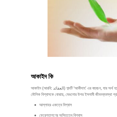
আকাইদ কি
আকাইদ (আরবি: العقائد) শব্দটি ‘আকীদাহ’ এর বহুবচন, যার অর্থ হলো দৃঢ় বিশ্বাস বা ঈমানের মূলনীতি। ইসলামী পরিভাষায় আকাইদ বলতে সেই সব
মৌলিক বিশ্বাসকে বোঝায়, যেগুলোর উপর ইসলামী জীবনব্যবস্থা প্র
আল্লাহর একত্বে বিশ্বাস
ফেরেশতাগণের অস্তিত্বে বিশ্বাস