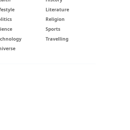
festyle
Literature
litics
Religion
ience
Sports
echnology
Travelling
niverse