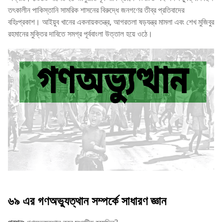
তৎকালীন পাকিস্তানি সামরিক শাসনের বিরুদ্ধে জনগণের তীব্র প্রতিবাদের
বহিঃপ্রকাশ। আইয়ুব খানের একনায়কতন্ত্র, আগরতলা ষড়যন্ত্র মামলা এবং শেখ মুজিবুর
রহমানের মুক্তির দাবিতে সমগ্র পূর্ববাংলা উত্তাল হয়ে ওঠে।
৬৯ এর গণঅভ্যুত্থান সম্পর্কে সাধারণ জ্ঞান