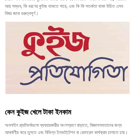
আয় সম্ভব, কি ধরণের কুইজ থাকতে পারে, এবং কি কি সতর্কতা থাকা উচিত এসব
বিষয় জানা গুরুত্বপূর্ণ।
কেন কুইজ খেলে টাকা ইনকাম
অনলাইন প্ল্যাটফর্মগুলো ব্যবহারকারীর অংশগ্রহণ বাড়াতে, বিজ্ঞাপনদাতাদের জন্য
আকর্ষণীয় করে তুলতে এবং বিভিন্ন ইনভাইটেশন বা রেফারেল কার্যক্রম চালাতে চায়।