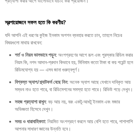
প্রত্যাশা করার আগে ভালোভাবে যাচাই করা প্রয়োজন।
স্বল্পায়োজনে সফল হতে কি করণীয়?
যদি আপনি এই ধরণের কুইজ ইনকাম অপশন ব্যবহার করতে চান, তাহলে নিচের
বিষয়গুলো মাথায় রাখবেন:
শর্ত ও নিয়ম ভালভাবে পড়ুন
: অংশগ্রহণের আগে রূল এবং পুরস্কার রিডিম করার
নিয়ম কি, নগদ আদান-প্রদান কিভাবে হয়, মিনিমাম কতো টাকা বা কয় পয়েন্ট হলে
রিডিমযোগ্য হয় — এসব জানা গুরুত্বপূর্ণ।
বিশ্বস্ত অ্যাপ/প্ল্যাটফর্ম বেছে নিন
: অনেক অ্যাপ আছে যেখানে দাবিকৃত আয়
সম্ভব নাও হতে পারে, বা রিডিমেশনের সমস্যা হতে পারে। রিভিউ পড়ে দেখুন।
সহজ প্রত্যাশা রাখুন
: বড় আয় নয়, বরং একটু-আধটু ইনকাম এবং মজার
অভিজ্ঞতা হিসেবে দেখুন।
সময় ও ধারাবাহিকতা
: নিয়মিত অংশগ্রহণ করলে আয় বেশি হতে পারে, পাশাপাশি
আপনার সাধারণ জ্ঞানের উন্নতি হবে।