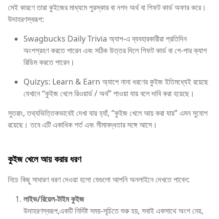
সেই কারণে তারা কুইজের মাধ্যমে পুরস্কার বা নগদ অর্থ বা গিফট কার্ড অফার করে।
উদাহরণস্বরূপ:
Swagbucks Daily Trivia অ্যাপ-এ ব্যবহারকারীরা প্রতিদিন
অংশগ্রহণ করতে পারেন এবং সঠিক উত্তর দিলে গিফট কার্ড বা পে-পার ক্যাশ
রিডিম করতে পারেন।
Quizys: Learn & Earn অ্যাপে নানা ধরণের কুইজ ইতিমধ্যেই রয়েছে
যেখানে “কুইজ খেলে রিওয়ার্ড / অর্থ” পাওয়া যায় বলে দাবি করা হয়েছে।
সুতরাং, তথ্যভিত্তিকভাবেই দেখা যায় হ্যাঁ, “কুইজ খেলে আয় করা যায়” এমন সুযোগ
রয়েছে। তবে এটি একাধিক শর্ত এবং সীমাবদ্ধতার সঙ্গে আসে।
কুইজ খেলে আয় করার ধরণ
নিচে কিছু সাধারণ ধরণ দেওয়া হলো যেগুলো আপনি অনলাইনে দেখতে পাবেন:
লাইভ/রিয়েল-টাইম কুইজ
উদাহরণস্বরূপ,একটি নির্দিষ্ট সময়-সূচিতে শুরু হয়, সবাই একসাথে অংশ নেয়,