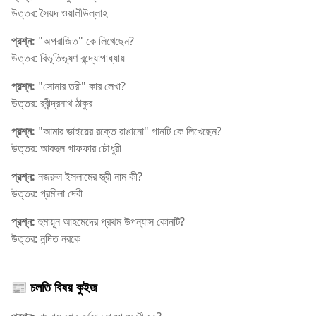
উত্তর: সৈয়দ ওয়ালীউল্লাহ
প্রশ্ন:
"অপরাজিত" কে লিখেছেন?
উত্তর: বিভূতিভূষণ বন্দ্যোপাধ্যায়
প্রশ্ন:
"সোনার তরী" কার লেখা?
উত্তর: রবীন্দ্রনাথ ঠাকুর
প্রশ্ন:
"আমার ভাইয়ের রক্তে রাঙানো" গানটি কে লিখেছেন?
উত্তর: আবদুল গাফফার চৌধুরী
প্রশ্ন:
নজরুল ইসলামের স্ত্রী নাম কী?
উত্তর: প্রমীলা দেবী
প্রশ্ন:
হুমায়ূন আহমেদের প্রথম উপন্যাস কোনটি?
উত্তর: নন্দিত নরকে
📰 চলতি বিষয় কুইজ