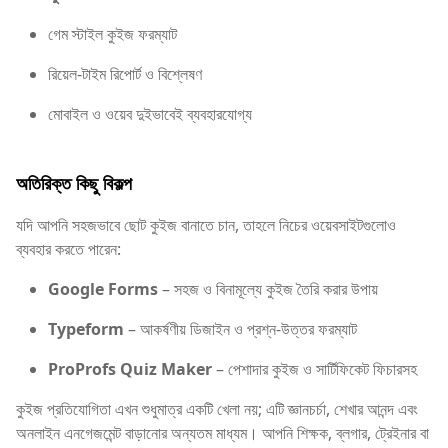
গেম স্টাইল কুইজ ফরম্যাট
রিয়েল-টাইম রিপোর্ট ও বিশ্লেষণ
মোবাইল ও ওয়েব দুইভাবেই ব্যবহারযোগ্য
অতিরিক্ত কিছু বিকল্প
যদি আপনি সহজভাবে ছোট কুইজ বানাতে চান, তাহলে নিচের ওয়েবসাইটগুলোও
ব্যবহার করতে পারেন:
Google Forms
– সহজ ও বিনামূল্যে কুইজ তৈরি করার উপায়
Typeform
– আকর্ষণীয় ডিজাইন ও প্রশ্ন-উত্তর ফরম্যাট
ProProfs Quiz Maker
– পেশাদার কুইজ ও সার্টিফিকেট ফিচারসহ
কুইজ প্রতিযোগিতা এখন শুধুমাত্র একটি খেলা নয়; এটি জ্ঞানচর্চা, শেখার আনন্দ এবং
অনলাইন এনগেজমেন্ট বাড়ানোর অন্যতম মাধ্যম। আপনি শিক্ষক, ব্লগার, ট্রেইনার বা