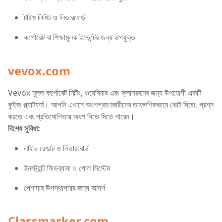
টাইম লিমিট ও লিডারবোর্ড
কর্পোরেট বা শিক্ষামূলক ইভেন্টের জন্য উপযুক্ত
vevox.com
Vevox মূলত কর্পোরেট মিটিং, ওয়েবিনার এবং ক্লাসরুমের জন্য উপযোগী একটি
কুইজ প্ল্যাটফর্ম। আপনি এখানে অংশগ্রহণকারীদের তাৎক্ষণিকভাবে ভোট দিতে, প্রশ্ন
করতে এবং প্রতিযোগিতায় অংশ নিতে দিতে পারেন।
বিশেষ সুবিধা:
লাইভ রেজাল্ট ও লিডারবোর্ড
ইনস্ট্যান্ট ফিডব্যাক ও পোল সিস্টেম
পেশাদার উপস্থাপনার জন্য আদর্শ
Classmarker.com