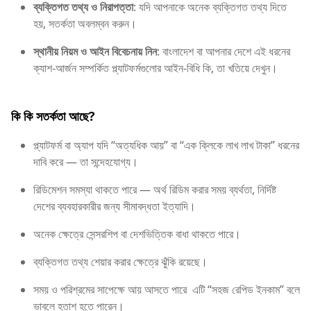
ব্যক্তিগত তথ্য ও নিরাপত্তা
: যদি আপনাকে অনেক ব্যক্তিগত তথ্য দিতে
হয়, সতর্কতা অবলম্বন করুন।
স্থানীয় নিয়ম ও আইন বিবেচনায় নিন
: বাংলাদেশ বা আপনার দেশে এই ধরনের
ক্যাশ-আর্জন সম্পর্কিত প্ল্যাটফর্মগুলোর আইন-বিধি কি, তা খতিয়ে দেখুন।
কি কি সতর্কতা আছে?
প্ল্যাটফর্ম বা অ্যাপ যদি “অত্যধিক আয়” বা “এক ক্লিকে লাখ লাখ টাকা” ধরনের
দাবি করে — তা সন্দেহযোগ্য।
রিডিমেশন সমস্যা থাকতে পারে — অর্থ রিডিম করার সময় ব্যর্থতা, নির্দিষ্ট
দেশের ব্যবহারকারীর জন্য সীমাবদ্ধতা ইত্যাদি।
অনেক ক্ষেত্রে সেন্সরশিপ বা দেশভিত্তিক বাধা থাকতে পারে।
ব্যক্তিগত তথ্য শেয়ার করার ক্ষেত্রে ঝুঁকি রয়েছে।
সময় ও পরিশ্রমের সাপেক্ষে আয় আসতে পারে এটি “সহজ রেপিড ইনকাম” বলে
ভাবলে হতাশ হতে পারেন।