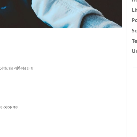
Li
Po
Sc
T
U
 চালানোর অধিকার দেয়
র থেকে শুরু