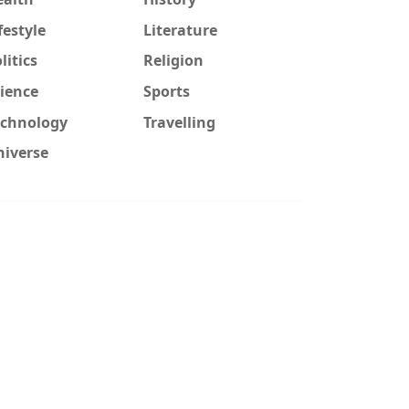
festyle
Literature
litics
Religion
ience
Sports
echnology
Travelling
niverse