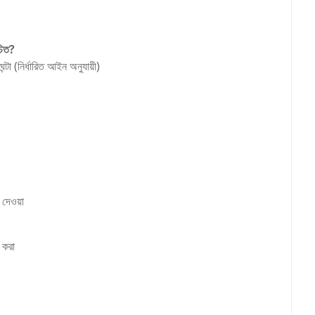
চিত?
টা (নির্ধারিত আইন অনুযায়ী)
া দেওয়া
 করা