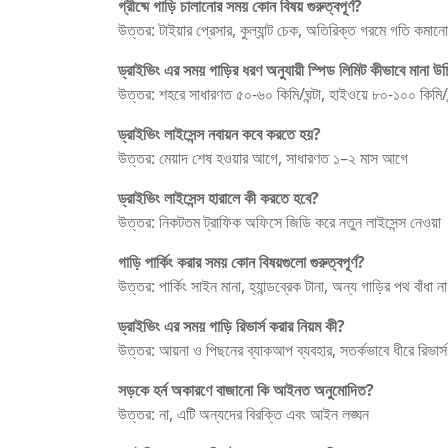
গ্রীষ্মে গাড়ি চালানোর সময় কোন বিষয় গুরুত্বপূর্ণ?
উত্তর: টাইয়ার প্রেসার, কুল্যান্ট চেক, অতিরিক্ত গরমে গতি কমানো
ড্রাইভিং এর সময় গাড়ির ধরণ অনুযায়ী স্পিড লিমিট কীভাবে মানা উ
উত্তর: শহরে সাধারণত ৫০-৬০ কিমি/ঘন্টা, হাইওয়ে ৮০-১০০ কিমি/ঘন্
ড্রাইভিং লাইসেন্স নবায়ন কবে করতে হয়?
উত্তর: মেয়াদ শেষ হওয়ার আগে, সাধারণত ১–২ মাস আগে
ড্রাইভিং লাইসেন্স হারালে কী করতে হবে?
উত্তর: নিকটতম ট্রাফিক অফিসে জিডি করে নতুন লাইসেন্স নেওয়া
গাড়ি পার্কিং করার সময় কোন বিষয়গুলো গুরুত্বপূর্ণ?
উত্তর: পার্কিং সাইন মানা, হ্যান্ডব্রেক টানা, অন্য গাড়ির পথ বাঁধা ন
ড্রাইভিং এর সময় গাড়ি রিভার্স করার নিয়ম কী?
উত্তর: আয়না ও পিছনের ব্যাকআপ ব্যবহার, সতর্কভাবে ধীরে রিভার্স
সড়কে হর্ন অকারণে বাজানো কি আইনত অনুমোদিত?
উত্তর: না, এটি অন্যদের বিরক্তি এবং আইন লঙ্ঘন