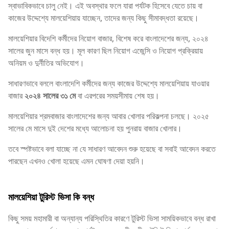
স্বাভাবিকভাবে চালু নেই। এই অবস্থার ফলে যারা পর্যটক হিসেবে যেতে চায় বা
কাজের উদ্দেশ্যে মালয়েশিয়ায় যাচ্ছেন, তাদের জন্য কিছু সীমাবদ্ধতা রয়েছে।
মালয়েশিয়ার বিদেশি কর্মীদের নিয়োগ বাজার, বিশেষ করে বাংলাদেশের জন্য, ২০২৪
সালের জুন মাসে বন্ধ হয়। মূল কারণ ছিল নিয়োগ এজেন্সি ও নিয়োগ প্রক্রিয়ায়
অনিয়ম ও দুর্নীতির অভিযোগ।
সাধারণভাবে বললে বাংলাদেশি কর্মীদের জন্য কাজের উদ্দেশ্যে মালয়েশিয়ায় যাওয়ার
বাজার
২০২৪ সালের ৩১ মে
বা এরপরের সময়সীমায় শেষ হয়।
মালয়েশিয়ার শ্রমবাজার বাংলাদেশের জন্য আবার খোলার পরিকল্পনা চলছে। ২০২৫
সালের মে মাসে দুই দেশের মধ্যে আলোচনা হয় পুনরায় বাজার খোলার।
তবে স্পষ্টভাবে বলা যাচ্ছে না যে সাধারণ আবেদন শুরু হয়েছে বা সবাই আবেদন করতে
পারছেন এখনও খোলা হয়েছে এমন ঘোষণা দেয়া হয়নি।
মালয়েশিয়া টুরিস্ট ভিসা কি বন্ধ
কিছু সময় মহামারী বা অন্যান্য পরিস্থিতির কারণে টুরিস্ট ভিসা সাময়িকভাবে বন্ধ রাখা