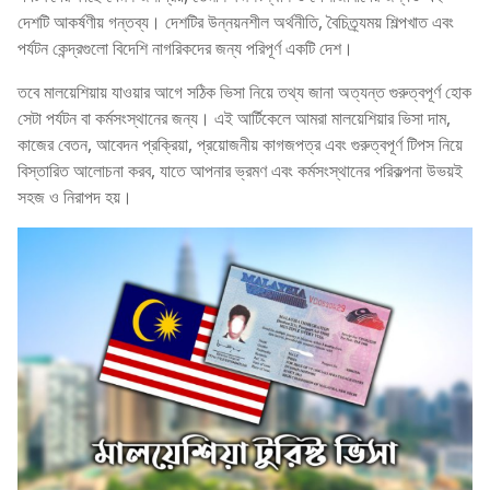
দেশটি আকর্ষণীয় গন্তব্য। দেশটির উন্নয়নশীল অর্থনীতি, বৈচিত্র্যময় শিল্পখাত এবং
পর্যটন কেন্দ্রগুলো বিদেশি নাগরিকদের জন্য পরিপূর্ণ একটি দেশ।
তবে মালয়েশিয়ায় যাওয়ার আগে সঠিক ভিসা নিয়ে তথ্য জানা অত্যন্ত গুরুত্বপূর্ণ হোক
সেটা পর্যটন বা কর্মসংস্থানের জন্য। এই আর্টিকেলে আমরা মালয়েশিয়ার ভিসা দাম,
কাজের বেতন, আবেদন প্রক্রিয়া, প্রয়োজনীয় কাগজপত্র এবং গুরুত্বপূর্ণ টিপস নিয়ে
বিস্তারিত আলোচনা করব, যাতে আপনার ভ্রমণ এবং কর্মসংস্থানের পরিকল্পনা উভয়ই
সহজ ও নিরাপদ হয়।