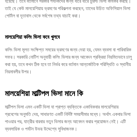
হয়েছে। তবে বর্তমানে সরকার পর্যটকদের জন্য ধীরে ধীরে টুরিস্ট ভিসা কার্যকর করছে।
তাই যে কেউ মালয়েশিয়ায় ভ্রমণের পরিকল্পনা করছেন, তাদের উচিত অফিসিয়াল ভিসা
পোর্টাল বা দূতাবাস থেকে সর্বশেষ তথ্য যাচাই করা।
মালয়েশিয়া কলিং ভিসা কবে খুলবে
কলিং ভিসা মূলত সংক্ষিপ্ত সময়ের ভ্রমণের জন্য দেয়া হয়, যেমন ব্যবসা বা পারিবারিক
সফর। সরকারি নোটিশ অনুযায়ী কলিং ভিসার জন্য আবেদন প্রক্রিয়া নিয়মিতভাবে চালু
করা হয়, তবে কখন ঠিক হবে তা নির্ভর করে বর্তমান আন্তর্জাতিক পরিস্থিতি ও স্থানীয়
নিয়মাবলীর উপর।
মালয়েশিয়া মাল্টিপল ভিসা মানে কি
মাল্টিপল ভিসা এমন একটি ভিসা যা প্রাপ্ত ব্যক্তিকে একাধিকবার মালয়েশিয়ায়
প্রবেশের অনুমতি দেয়, সাধারণত একটি নির্দিষ্ট সময়সীমার মধ্যে। অর্থাৎ একবার ভিসা
পাওয়ার পর, যাত্রীর বারবার নতুন ভিসার জন্য আবেদন করার প্রয়োজন নেই। এটি
ব্যবসায়িক ও পর্যটন উভয় উদ্দেশ্যে সুবিধাজনক।